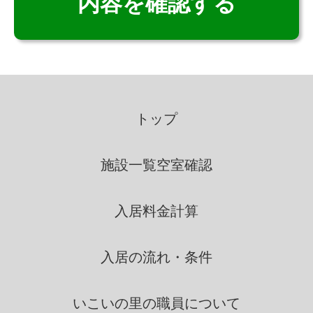
個人情報の利用
いこいの里は、個人情報を取得
の際に示した利用目的の範囲
トップ
内で、業務の遂行上必要な限
りにおいて、利用します。
施設一覧
空室確認
いこいの里は、個人情報を第三
入居料金計算
者間との間で共同利用し、ま
たは、個人情報の取扱を第三
者に依託する場合には、当該
入居の流れ・条件
第三者につき厳正な調査を行
ったうえ、秘密を保持させる
いこいの里の
職員について
ために、適正な監督を行いま