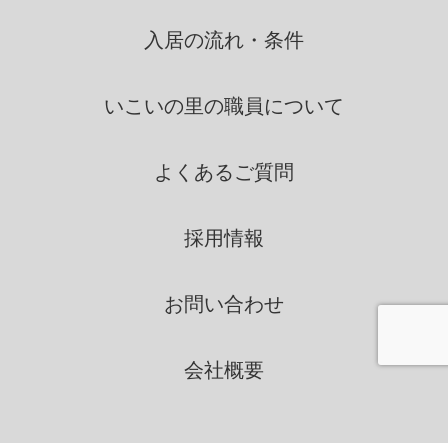
たは、個人情報の取扱を第三
者に依託する場合には、当該
入居の流れ・条件
第三者につき厳正な調査を行
ったうえ、秘密を保持させる
いこいの里の
職員について
ために、適正な監督を行いま
す。
よくあるご質問
情報の第三者提供
採用情報
いこいの里は、法令に定める場
合を除き、個人情報を、事前に
お問い合わせ
本人の同意を得ることなく、第
三者に提供いたしません。
会社概要
個人情報の管理