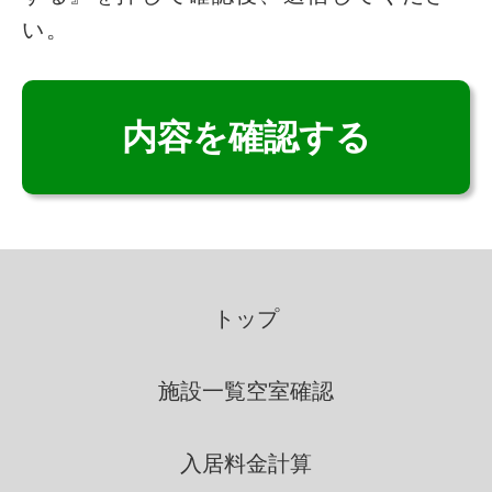
い。
いこいの里は、適法かつ公正な
手段によって、個人情報を取得
致します。
個人情報の利用
いこいの里は、個人情報を取得
の際に示した利用目的の範囲
トップ
内で、業務の遂行上必要な限
りにおいて、利用します。
施設一覧
空室確認
いこいの里は、個人情報を第三
入居料金計算
者間との間で共同利用し、ま