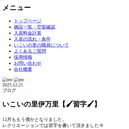
メニュー
トップページ
施設一覧・空室確認
入居料金計算
入居の流れ・条件
いこいの里の職員について
よくあるご質問
採用情報
お問い合わせ
会社概要
2025.12.21
ブログ
いこいの里伊万里【🖌️習字🖌️】
12月ももう僅かとなりました。
レクリエーションでは習字を書いて頂きました🌞