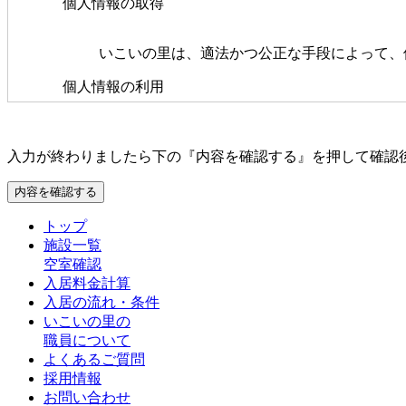
個人情報の取得
いこいの里は、適法かつ公正な手段によって、
個人情報の利用
いこいの里は、個人情報を取得の際に示
いこいの里は、個人情報を第三者間との
このフィールドは空のままにしてください。
入力が終わりましたら下の『内容を確認する』を押して確認
え、秘密を保持させるために、適正な監
情報の第三者提供
トップ
施設一覧
いこいの里は、法令に定める場合を除き、個人
空室確認
入居料金計算
個人情報の管理
入居の流れ・条件
いこいの里の
いこいの里は、個人情報の正確性を保ち
職員について
いこいの里は、個人情報の紛失、破壊、
よくあるご質問
ー対策を講じます。
採用情報
お問い合わせ