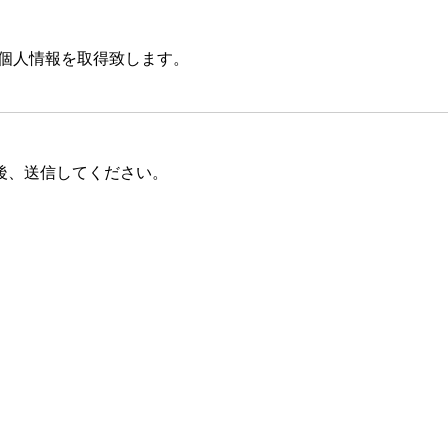
個人情報を取得致します。
した利用目的の範囲内で、業務の遂行上必要な限りにおいて、
間で共同利用し、または、個人情報の取扱を第三者に依託する
後、送信してください。
督を行います。
情報を、事前に本人の同意を得ることなく、第三者に提供いた
、これを安全に管理致します。
改ざん及び漏えいなどを防止するため、不正アクセス、コンピ