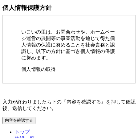
個人情報保護方針
いこいの里は、お問合わせや、ホームペー
ジ運営の展開等の事業活動を通じて得た個
人情報の保護に努めることを社会責務と認
識し、以下の方針に基づき個人情報の保護
に努めます。
個人情報の取得
いこいの里は、適法かつ公正な手段
によって、個人情報を取得致しま
す。
このフィールドは空のままにしてください。
入力が終わりましたら下の『内容を確認する』を押して確認
後、送信してください。
個人情報の利用
いこいの里は、個人情報を取得
の際に示した利用目的の範囲内
トップ
で、業務の遂行上必要な限りに