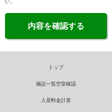
い。
いこいの里は、適法かつ公正な
手段によって、個人情報を取得
致します。
個人情報の利用
いこいの里は、個人情報を取得
の際に示した利用目的の範囲
トップ
内で、業務の遂行上必要な限
りにおいて、利用します。
施設一覧
空室確認
いこいの里は、個人情報を第三
入居料金計算
者間との間で共同利用し、ま
たは、個人情報の取扱を第三