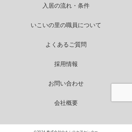
者に依託する場合には、当該
入居の流れ・条件
第三者につき厳正な調査を行
ったうえ、秘密を保持させる
いこいの里の
職員について
ために、適正な監督を行いま
す。
よくあるご質問
情報の第三者提供
採用情報
いこいの里は、法令に定める場
合を除き、個人情報を、事前に
お問い合わせ
本人の同意を得ることなく、第
三者に提供いたしません。
会社概要
個人情報の管理