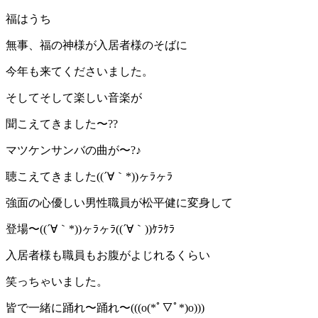
福はうち
無事、福の神様が入居者様のそばに
今年も来てくださいました。
そしてそして楽しい音楽が
聞こえてきました〜??
マツケンサンバの曲が〜?♪
聴こえてきました((´∀｀*))ヶﾗヶﾗ
強面の心優しい男性職員が松平健に変身して
登場〜((´∀｀*))ヶﾗヶﾗ((´∀｀))ｹﾗｹﾗ
入居者様も職員もお腹がよじれるくらい
笑っちゃいました。
皆で一緒に踊れ〜踊れ〜(((o(*ﾟ▽ﾟ*)o)))