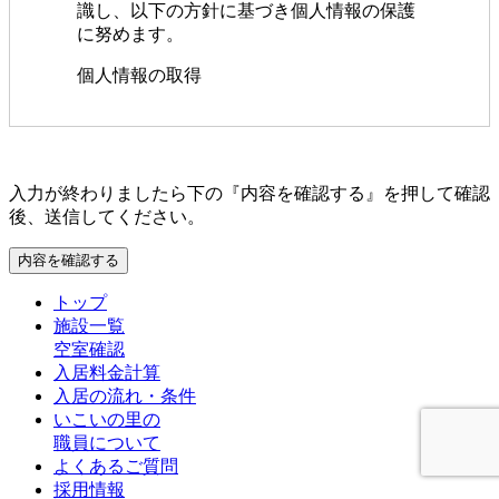
識し、以下の方針に基づき個人情報の保護
に努めます。
個人情報の取得
いこいの里は、適法かつ公正な手段
によって、個人情報を取得致しま
す。
このフィールドは空のままにしてください。
入力が終わりましたら下の『内容を確認する』を押して確認
後、送信してください。
個人情報の利用
いこいの里は、個人情報を取得
の際に示した利用目的の範囲内
トップ
で、業務の遂行上必要な限りに
施設一覧
おいて、利用します。
空室確認
入居料金計算
いこいの里は、個人情報を第三
入居の流れ・条件
者間との間で共同利用し、また
いこいの里の
は、個人情報の取扱を第三者に
職員について
依託する場合には、当該第三者
よくあるご質問
につき厳正な調査を行ったう
採用情報
え、秘密を保持させるために、