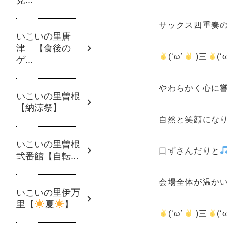
サックス四重奏
いこいの里唐
津 【食後の
(‘ω’
)三
(‘
ゲ...
やわらかく心に
いこいの里曽根
【納涼祭】
自然と笑顔にな
いこいの里曽根
口ずさんだりと
弐番館【自転...
会場全体が温か
いこいの里伊万
里【
夏
】
(‘ω’
)三
(‘