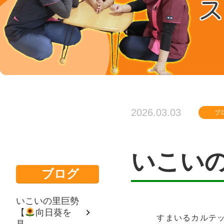
2026.03.03
ブ
いこい
ブログ
いこいの里巨勢
【
向日葵を
すまいるカルテ
見...