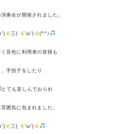
の演奏会が開催されました。
ω’)
三(
’ω’)
(^^♪
響く音色に利用者の皆様も
り、手拍子をしたり
とても楽しんでおられ
い雰囲気に包まれました。
ω’)
三(
’ω’)