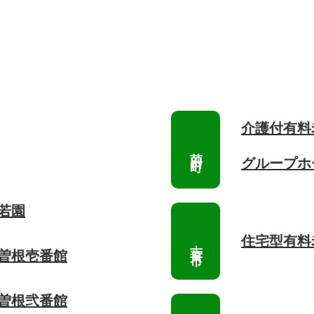
介護付有料
グループホ
若園
住宅型有料
 曽根壱番館
 曽根弐番館