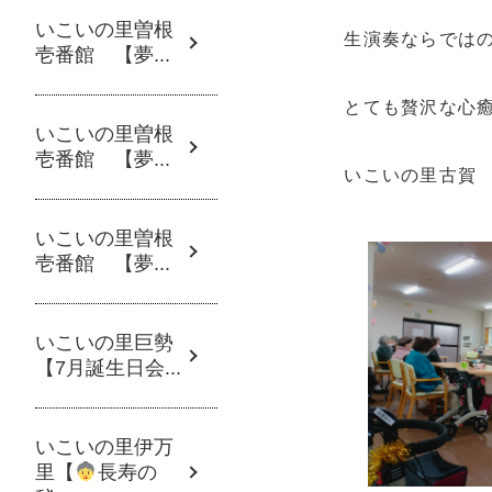
いこいの里曽根
生演奏ならでは
壱番館 【夢...
とても贅沢な心
いこいの里曽根
壱番館 【夢...
いこいの里古賀
いこいの里曽根
壱番館 【夢...
いこいの里巨勢
【7月誕生日会...
いこいの里伊万
里【
長寿の