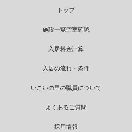
いこいの里は、個人情報を取得
の際に示した利用目的の範囲
トップ
内で、業務の遂行上必要な限
りにおいて、利用します。
施設一覧
空室確認
いこいの里は、個人情報を第三
入居料金計算
者間との間で共同利用し、ま
たは、個人情報の取扱を第三
者に依託する場合には、当該
入居の流れ・条件
第三者につき厳正な調査を行
ったうえ、秘密を保持させる
いこいの里の
職員について
ために、適正な監督を行いま
す。
よくあるご質問
情報の第三者提供
採用情報