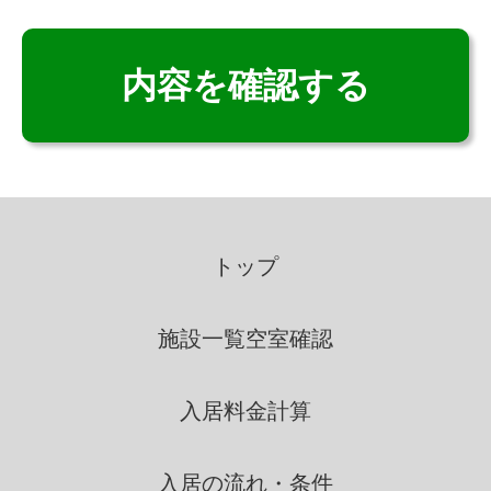
いこいの里は、適法かつ公正な
手段によって、個人情報を取得
致します。
個人情報の利用
いこいの里は、個人情報を取得
の際に示した利用目的の範囲
トップ
内で、業務の遂行上必要な限
りにおいて、利用します。
施設一覧
空室確認
いこいの里は、個人情報を第三
入居料金計算
者間との間で共同利用し、ま
たは、個人情報の取扱を第三
者に依託する場合には、当該
入居の流れ・条件