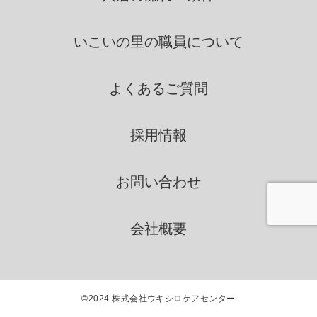
第三者につき厳正な調査を行
ったうえ、秘密を保持させる
いこいの里の
職員について
ために、適正な監督を行いま
す。
よくあるご質問
情報の第三者提供
採用情報
いこいの里は、法令に定める場
合を除き、個人情報を、事前に
お問い合わせ
本人の同意を得ることなく、第
三者に提供いたしません。
会社概要
個人情報の管理
©2024
株式会社ウキシロケアセンター
いこいの里は、個人情報の正確