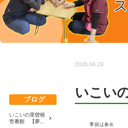
2026.04.23
いこい
ブログ
いこいの里曽根
壱番館 【夢...
季節は春🌼