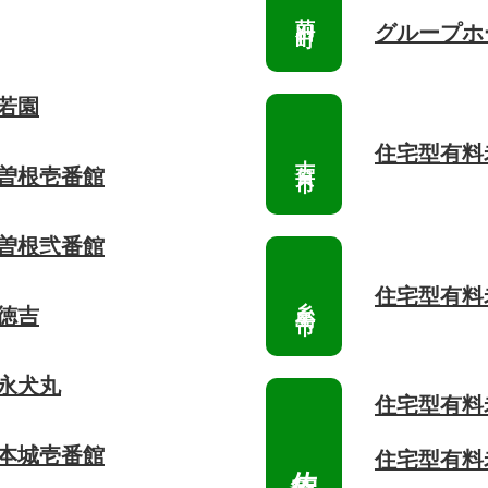
グループホ
若園
住宅型有料
 曽根壱番館
 曽根弐番館
住宅型有料
徳吉
 永犬丸
住宅型有料
 本城壱番館
住宅型有料