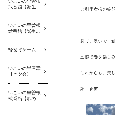
いこいの里曽根
弐番館【誕生...
ご利用者様の笑顔も
いこいの里曽根
弐番館【誕生...
見て、嗅いで、
輪投げゲーム
五感で春を楽し
いこいの里唐津
これからも、美
【七夕会】
鄭 香苗
いこいの里曽根
弐番館【爪の...