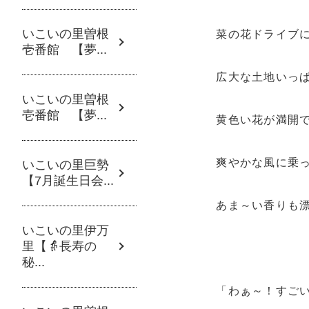
いこいの里曽根
菜の花ドライブに
壱番館 【夢...
広大な土地いっ
いこいの里曽根
壱番館 【夢...
黄色い花が満開
爽やかな風に乗
いこいの里巨勢
【7月誕生日会...
あま～い香りも
いこいの里伊万
里【👵長寿の
秘...
「わぁ～！すごい