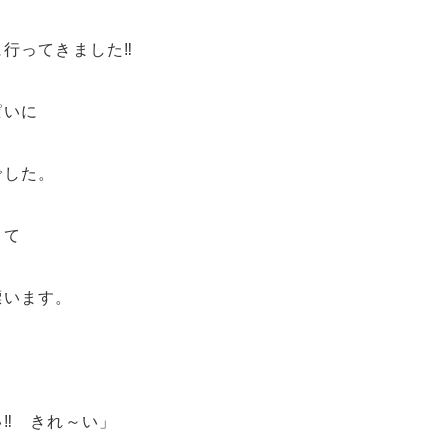
行ってきました‼
ぱいに
でした。
って
漂います。
‼ きれ～い」