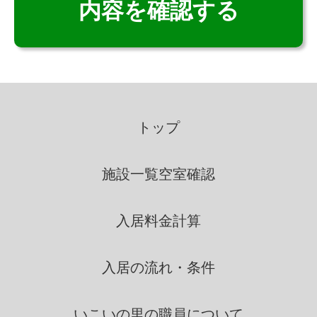
致します。
個人情報の利用
いこいの里は、個人情報を取得
の際に示した利用目的の範囲
トップ
内で、業務の遂行上必要な限
りにおいて、利用します。
施設一覧
空室確認
いこいの里は、個人情報を第三
入居料金計算
者間との間で共同利用し、ま
たは、個人情報の取扱を第三
者に依託する場合には、当該
入居の流れ・条件
第三者につき厳正な調査を行
ったうえ、秘密を保持させる
いこいの里の
職員について
ために、適正な監督を行いま