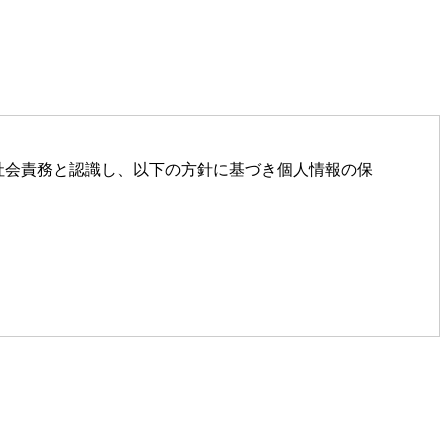
社会責務と認識し、以下の方針に基づき個人情報の保
利用します。
場合には、当該第三者につき厳正な調査を行ったう