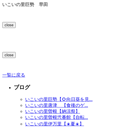
いこいの里巨勢 早田
close
close
一覧に戻る
ブログ
いこいの里巨勢【🌻向日葵を見...
いこいの里唐津 【食後のゲ...
いこいの里曽根【納涼祭】
いこいの里曽根弐番館【自転...
いこいの里伊万里【☀️夏☀️】