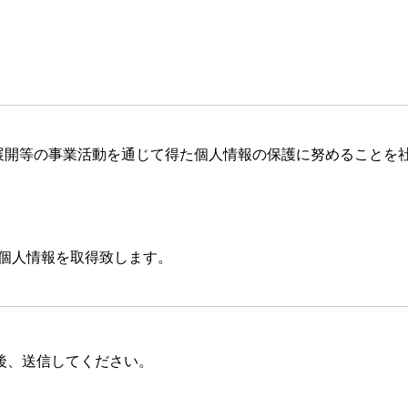
展開等の事業活動を通じて得た個人情報の保護に努めることを
個人情報を取得致します。
した利用目的の範囲内で、業務の遂行上必要な限りにおいて、
間で共同利用し、または、個人情報の取扱を第三者に依託する
後、送信してください。
督を行います。