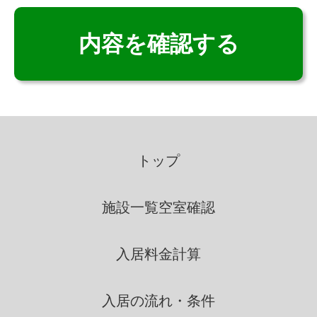
いこいの里は、適法かつ公正な
手段によって、個人情報を取得
致します。
個人情報の利用
いこいの里は、個人情報を取得
の際に示した利用目的の範囲
トップ
内で、業務の遂行上必要な限
りにおいて、利用します。
施設一覧
空室確認
いこいの里は、個人情報を第三
入居料金計算
者間との間で共同利用し、ま
たは、個人情報の取扱を第三
者に依託する場合には、当該
入居の流れ・条件
第三者につき厳正な調査を行