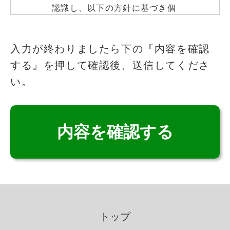
認識し、以下の方針に基づき個
人情報の保護に努めます。
このフィールドは空のままにしてください
入力が終わりましたら下の『内容を確認
する』を押して確認後、送信してくださ
個人情報の取得
い。
いこいの里は、適法かつ公正な
手段によって、個人情報を取得
致します。
個人情報の利用
いこいの里は、個人情報を取得
の際に示した利用目的の範囲
トップ
内で、業務の遂行上必要な限