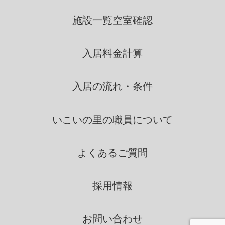
りにおいて、利用します。
施設一覧
空室確認
いこいの里は、個人情報を第三
入居料金計算
者間との間で共同利用し、ま
たは、個人情報の取扱を第三
者に依託する場合には、当該
入居の流れ・条件
第三者につき厳正な調査を行
ったうえ、秘密を保持させる
いこいの里の
職員について
ために、適正な監督を行いま
す。
よくあるご質問
情報の第三者提供
採用情報
いこいの里は、法令に定める場
合を除き、個人情報を、事前に
お問い合わせ
本人の同意を得ることなく、第