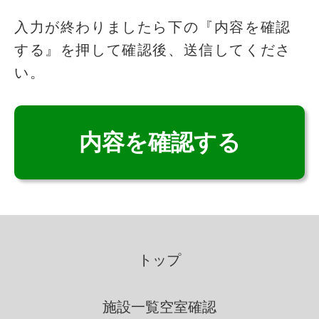
このフィールドは空のままにしてください
入力が終わりましたら下の『内容を確認
する』を押して確認後、送信してくださ
個人情報の取得
い。
いこいの里は、適法かつ公正な
手段によって、個人情報を取得
致します。
個人情報の利用
いこいの里は、個人情報を取得
の際に示した利用目的の範囲
トップ
内で、業務の遂行上必要な限
りにおいて、利用します。
施設一覧
空室確認