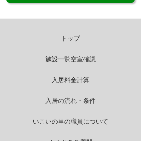
個人情報の利用
いこいの里は、個人情報を取得
の際に示した利用目的の範囲
トップ
内で、業務の遂行上必要な限
りにおいて、利用します。
施設一覧
空室確認
いこいの里は、個人情報を第三
入居料金計算
者間との間で共同利用し、ま
たは、個人情報の取扱を第三
者に依託する場合には、当該
入居の流れ・条件
第三者につき厳正な調査を行
ったうえ、秘密を保持させる
いこいの里の
職員について
ために、適正な監督を行いま
す。