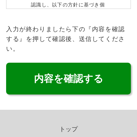
認識し、以下の方針に基づき個
人情報の保護に努めます。
このフィールドは空のままにしてください
入力が終わりましたら下の『内容を確認
する』を押して確認後、送信してくださ
個人情報の取得
い。
いこいの里は、適法かつ公正な
手段によって、個人情報を取得
致します。
個人情報の利用
いこいの里は、個人情報を取得
の際に示した利用目的の範囲
トップ
内で、業務の遂行上必要な限