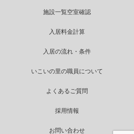
りにおいて、利用します。
施設一覧
空室確認
いこいの里は、個人情報を第三
入居料金計算
者間との間で共同利用し、ま
たは、個人情報の取扱を第三
者に依託する場合には、当該
入居の流れ・条件
第三者につき厳正な調査を行
ったうえ、秘密を保持させる
いこいの里の
職員について
ために、適正な監督を行いま
す。
よくあるご質問
情報の第三者提供
採用情報
いこいの里は、法令に定める場
合を除き、個人情報を、事前に
お問い合わせ
本人の同意を得ることなく、第