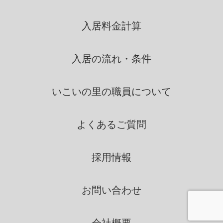
いこいの里は、個人情報を第三
入居料金計算
者間との間で共同利用し、ま
たは、個人情報の取扱を第三
者に依託する場合には、当該
入居の流れ・条件
第三者につき厳正な調査を行
ったうえ、秘密を保持させる
いこいの里の
職員について
ために、適正な監督を行いま
す。
よくあるご質問
情報の第三者提供
採用情報
いこいの里は、法令に定める場
合を除き、個人情報を、事前に
お問い合わせ
本人の同意を得ることなく、第
三者に提供いたしません。