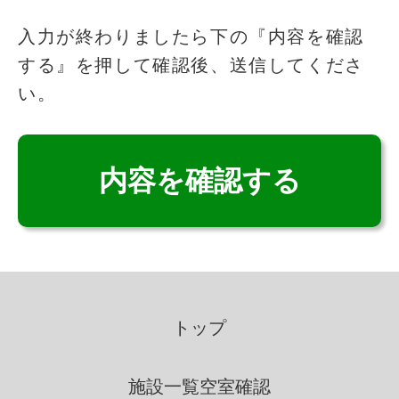
このフィールドは空のままにしてください
入力が終わりましたら下の『内容を確認
する』を押して確認後、送信してくださ
個人情報の取得
い。
いこいの里は、適法かつ公正な
手段によって、個人情報を取得
致します。
個人情報の利用
いこいの里は、個人情報を取得
の際に示した利用目的の範囲
トップ
内で、業務の遂行上必要な限
りにおいて、利用します。
施設一覧
空室確認