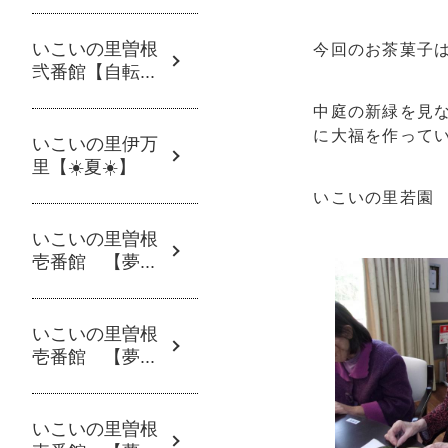
いこいの里曽根
今回のお茶菓子
弐番館【自転...
中庭の新緑を見
に大福を作って
いこいの里伊万
里【☀️夏☀️】
いこいの里若園
いこいの里曽根
壱番館 【夢...
いこいの里曽根
壱番館 【夢...
いこいの里曽根