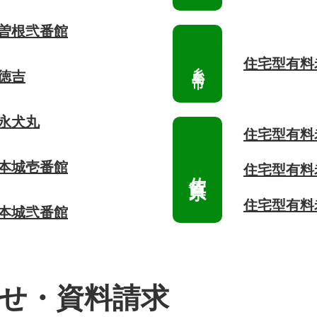
 曽根弐番館
住宅型有料
徳吉
 永犬丸
住宅型有料
 本城壱番館
住宅型有料
住宅型有料
 本城弐番館
せ・資料請求