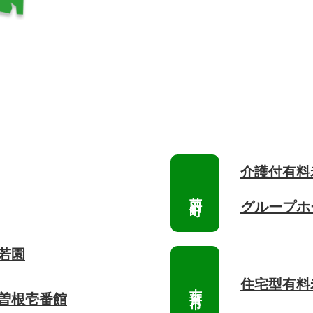
介護付有料
グループホ
若園
住宅型有料
 曽根壱番館