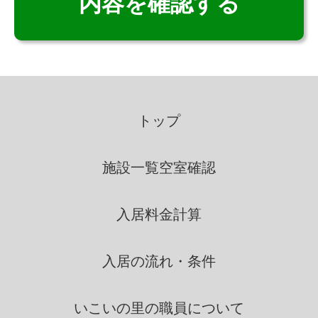
個人情報の利用
いこいの里は、個人情報を取得
の際に示した利用目的の範囲
トップ
内で、業務の遂行上必要な限
りにおいて、利用します。
施設一覧
空室確認
いこいの里は、個人情報を第三
入居料金計算
者間との間で共同利用し、ま
たは、個人情報の取扱を第三
者に依託する場合には、当該
入居の流れ・条件
第三者につき厳正な調査を行
ったうえ、秘密を保持させる
いこいの里の
職員について
ために、適正な監督を行いま