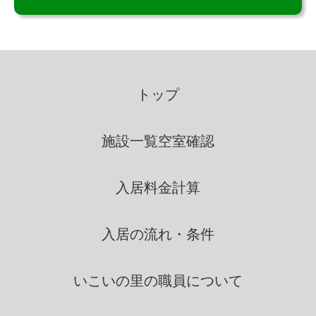
個人情報の利用
いこいの里は、個人情報を取得
の際に示した利用目的の範囲
トップ
内で、業務の遂行上必要な限
りにおいて、利用します。
施設一覧
空室確認
いこいの里は、個人情報を第三
入居料金計算
者間との間で共同利用し、ま
たは、個人情報の取扱を第三
者に依託する場合には、当該
入居の流れ・条件
第三者につき厳正な調査を行
ったうえ、秘密を保持させる
いこいの里の
職員について
ために、適正な監督を行いま
す。