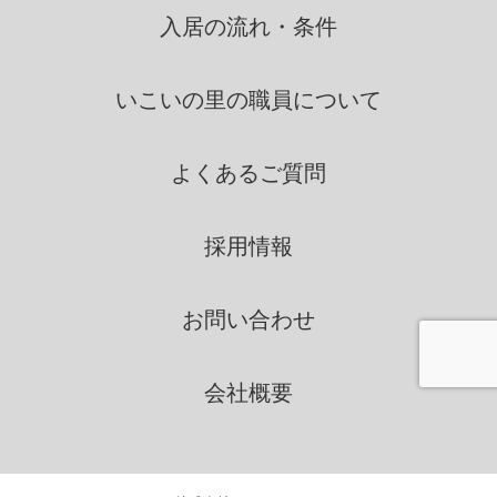
者に依託する場合には、当該
入居の流れ・条件
第三者につき厳正な調査を行
ったうえ、秘密を保持させる
いこいの里の
職員について
ために、適正な監督を行いま
す。
よくあるご質問
情報の第三者提供
採用情報
いこいの里は、法令に定める場
合を除き、個人情報を、事前に
お問い合わせ
本人の同意を得ることなく、第
三者に提供いたしません。
会社概要
個人情報の管理