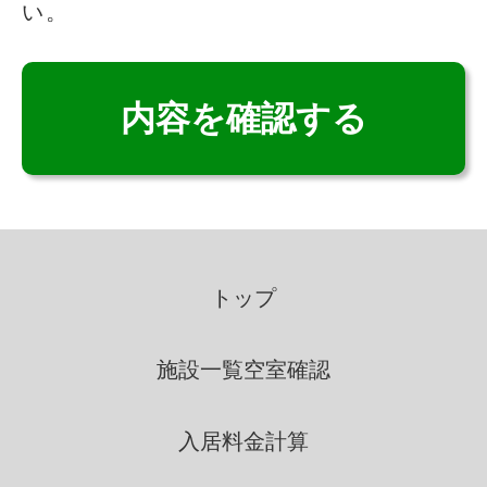
い。
いこいの里は、適法かつ公正な
手段によって、個人情報を取得
致します。
個人情報の利用
いこいの里は、個人情報を取得
の際に示した利用目的の範囲
トップ
内で、業務の遂行上必要な限
りにおいて、利用します。
施設一覧
空室確認
いこいの里は、個人情報を第三
入居料金計算
者間との間で共同利用し、ま
たは、個人情報の取扱を第三