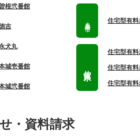
 曽根弐番館
住宅型有料
徳吉
 永犬丸
住宅型有料
 本城壱番館
住宅型有料
住宅型有料
 本城弐番館
せ・資料請求