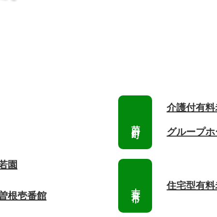
介護付有料
グループホ
若園
住宅型有料
 曽根壱番館