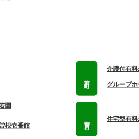
介護付有料
グループホ
若園
住宅型有料
 曽根壱番館