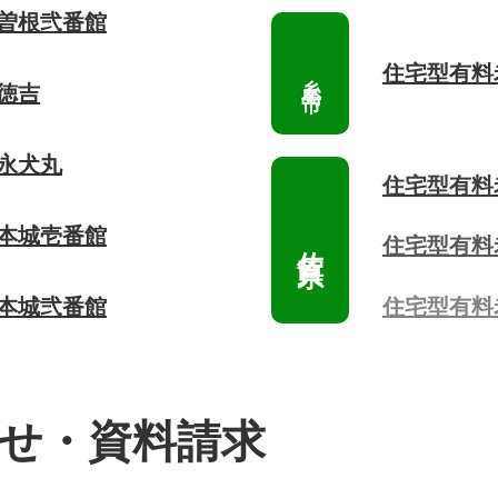
 曽根弐番館
住宅型有料
徳吉
 永犬丸
住宅型有料
 本城壱番館
住宅型有料
住宅型有料
 本城弐番館
せ・資料請求