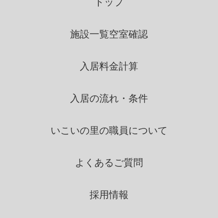
トップ
内で、業務の遂行上必要な限
りにおいて、利用します。
施設一覧
空室確認
いこいの里は、個人情報を第三
入居料金計算
者間との間で共同利用し、ま
たは、個人情報の取扱を第三
者に依託する場合には、当該
入居の流れ・条件
第三者につき厳正な調査を行
ったうえ、秘密を保持させる
いこいの里の
職員について
ために、適正な監督を行いま
す。
よくあるご質問
情報の第三者提供
採用情報
いこいの里は、法令に定める場