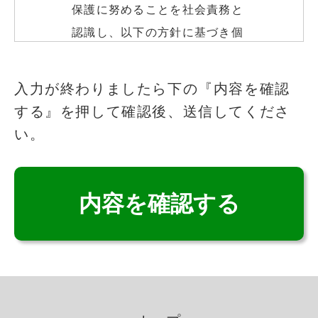
保護に努めることを社会責務と
認識し、以下の方針に基づき個
人情報の保護に努めます。
このフィールドは空のままにしてください
入力が終わりましたら下の『内容を確認
する』を押して確認後、送信してくださ
個人情報の取得
い。
いこいの里は、適法かつ公正な
手段によって、個人情報を取得
致します。
個人情報の利用
いこいの里は、個人情報を取得
の際に示した利用目的の範囲