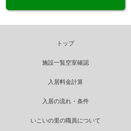
個人情報の利用
いこいの里は、個人情報を取得
の際に示した利用目的の範囲
トップ
内で、業務の遂行上必要な限
りにおいて、利用します。
施設一覧
空室確認
いこいの里は、個人情報を第三
入居料金計算
者間との間で共同利用し、ま
たは、個人情報の取扱を第三
者に依託する場合には、当該
入居の流れ・条件
第三者につき厳正な調査を行
ったうえ、秘密を保持させる
いこいの里の
職員について
ために、適正な監督を行いま
す。